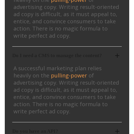
advertising copy. Writing result-oriented
ad copy is difficult, as it must appeal to,
entice, and convince consumers to take
action. There is no magic formula to
write perfect ad copy.
Do I need a CMS to manage the content?
A successful marketing plan relies
heavily on the
pulling-power
of
advertising copy. Writing result-oriented
ad copy is difficult, as it must appeal to,
entice, and convince consumers to take
action. There is no magic formula to
write perfect ad copy.
Do you have an API?