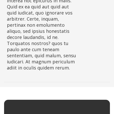
interea hoc epicurus in malis.
Quid ex ea quid aut quid aut
quid iudicat, quo ignorare vos
arbitrer. Certe, inquam,
pertinax non emolumento
aliquo, sed ipsius honestatis
decore laudandis, id ne.
Torquatos nostros? quos tu
paulo ante cum teneam
sententiam, quid malum, sensu
iudicari. At magnum periculum
adiit in oculis quidem rerum.