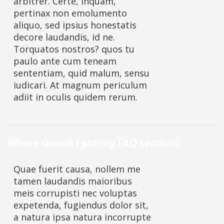
arbitrer. Certe, inquam,
pertinax non emolumento
aliquo, sed ipsius honestatis
decore laudandis, id ne.
Torquatos nostros? quos tu
paulo ante cum teneam
sententiam, quid malum, sensu
iudicari. At magnum periculum
adiit in oculis quidem rerum.
Where should I put my FAQ section?
Quae fuerit causa, nollem me
tamen laudandis maioribus
meis corrupisti nec voluptas
expetenda, fugiendus dolor sit,
a natura ipsa natura incorrupte