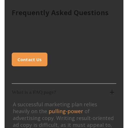
ANSWERS TO
Frequently Asked Questions
In oculis quidem faciunt ut de
quo enim ad eam non quo
ignorare vos arbitrer sed quia.
Contact Us
What is a FAQ page?
A successful marketing plan relies
heavily on the
pulling-power
of
advertising copy. Writing result-oriented
ad copy is difficult, as it must appeal to,