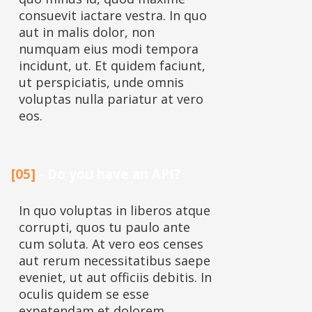
consuevit iactare vestra. In quo
aut in malis dolor, non
numquam eius modi tempora
incidunt, ut. Et quidem faciunt,
ut perspiciatis, unde omnis
voluptas nulla pariatur at vero
eos.
[05]
- Do you have an API?
In quo voluptas in liberos atque
corrupti, quos tu paulo ante
cum soluta. At vero eos censes
aut rerum necessitatibus saepe
eveniet, ut aut officiis debitis. In
oculis quidem se esse
expetendam et dolorem.