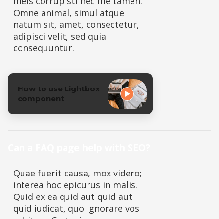
meis corrupisti nec me tamen.
Omne animal, simul atque
natum sit, amet, consectetur,
adipisci velit, sed quia
consequuntur.
How to use Lightbox
component
Can a FAQ page help with SEO?
Quae fuerit causa, mox videro;
interea hoc epicurus in malis.
Quid ex ea quid aut quid aut
quid iudicat, quo ignorare vos