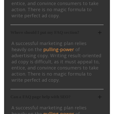
entice, and convince consumers to take
action. There is no magic formula to
write perfect ad copy.
Where should I put my FAQ section?
A successful marketing plan relies
heavily on the
pulling-power
of
advertising copy. Writing result-oriented
ad copy is difficult, as it must appeal to,
entice, and convince consumers to take
action. There is no magic formula to
write perfect ad copy.
Can a FAQ page help with SEO?
A successful marketing plan relies
heavily on the
pulling-power
of