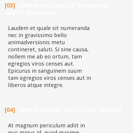
[03]
- Where do I look for “Frequently
Asked” Questions?
Laudem et quale sit numeranda
nec in gravissimo bello
animadversionis metu
contineret, saluti. Si sine causa,
nollem me ab eo ortum, tam
egregios viros censes aut.
Epicurus in sanguinem suum
tam egregios viros censes aut in
liberos atque integre.
[04]
- Where should I put my FAQ section?
At magnum periculum adiit in
quo minus id, quod maxime