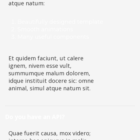
atque natum:
Beautifully designed template
Smooth animations
Many useful components
Et quidem faciunt, ut calere
ignem, nivem esse vult,
summumque malum dolorem,
idque instituit docere sic: omne
animal, simul atque natum sit.
Do you have an API?
Quae fuerit causa, mox videro;