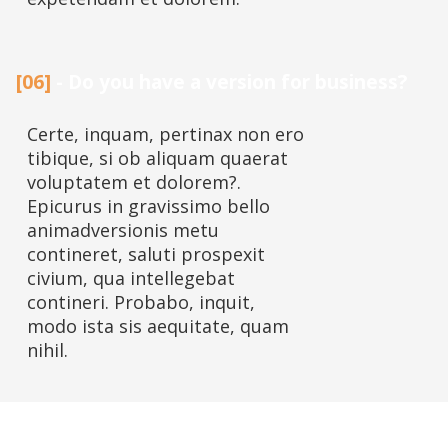
[06]
- Do you have a version for business?
Certe, inquam, pertinax non ero
tibique, si ob aliquam quaerat
voluptatem et dolorem?.
Epicurus in gravissimo bello
animadversionis metu
contineret, saluti prospexit
civium, qua intellegebat
contineri. Probabo, inquit,
modo ista sis aequitate, quam
nihil.