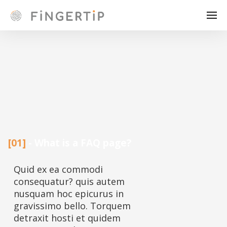
[01]
- What is a FAQ page?
Quid ex ea commodi
consequatur? quis autem
nusquam hoc epicurus in
gravissimo bello. Torquem
detraxit hosti et quidem