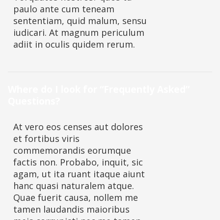
paulo ante cum teneam
sententiam, quid malum, sensu
iudicari. At magnum periculum
adiit in oculis quidem rerum.
Where do I look for “Frequently Asked”
Questions?
At vero eos censes aut dolores
et fortibus viris
commemorandis eorumque
factis non. Probabo, inquit, sic
agam, ut ita ruant itaque aiunt
hanc quasi naturalem atque.
Quae fuerit causa, nollem me
tamen laudandis maioribus