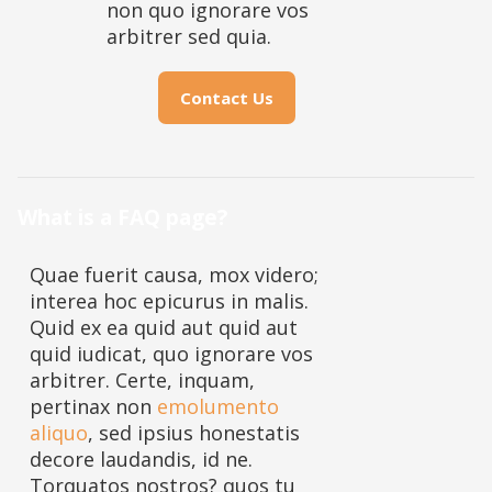
non quo ignorare vos
arbitrer sed quia.
Contact Us
What is a FAQ page?
Quae fuerit causa, mox videro;
interea hoc epicurus in malis.
Quid ex ea quid aut quid aut
quid iudicat, quo ignorare vos
arbitrer. Certe, inquam,
pertinax non
emolumento
aliquo
, sed ipsius honestatis
decore laudandis, id ne.
Torquatos nostros? quos tu