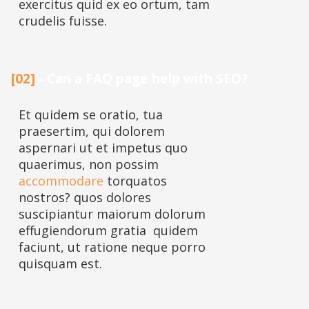
exercitus quid ex eo ortum, tam
crudelis fuisse.
[02]
- Can a FAQ page help with SEO?
Et quidem se oratio, tua
praesertim, qui dolorem
aspernari ut et impetus quo
quaerimus, non possim
accommodare
torquatos
nostros? quos dolores
suscipiantur maiorum dolorum
effugiendorum gratia quidem
faciunt, ut ratione neque porro
quisquam est.